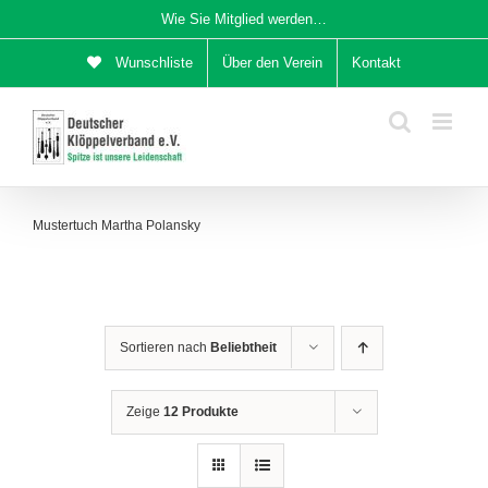
Zum
Wie Sie Mitglied werden…
Inhalt
Wunschliste
Über den Verein
Kontakt
springen
Mustertuch Martha Polansky
Sortieren nach
Beliebtheit
Zeige
12 Produkte