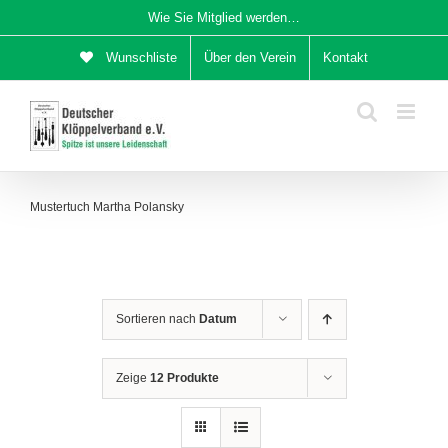
Zum
Wie Sie Mitglied werden…
Inhalt
Wunschliste
Über den Verein
Kontakt
springen
Mustertuch Martha Polansky
Sortieren nach
Datum
Zeige
12 Produkte