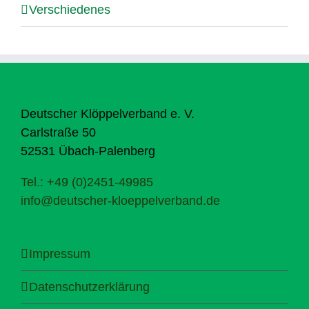
Verschiedenes
Deutscher Klöppelverband e. V.
Carlstraße 50
52531 Übach-Palenberg
Tel.: +49 (0)2451-49985
info@deutscher-kloeppelverband.de
Impressum
Datenschutzerklärung