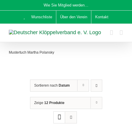
Zum
Wie Sie Mitglied werden…
Inhalt
Wunschliste
Über den Verein
Kontakt
springen
Mustertuch Martha Polansky
Sortieren nach
Datum
Zeige
12 Produkte