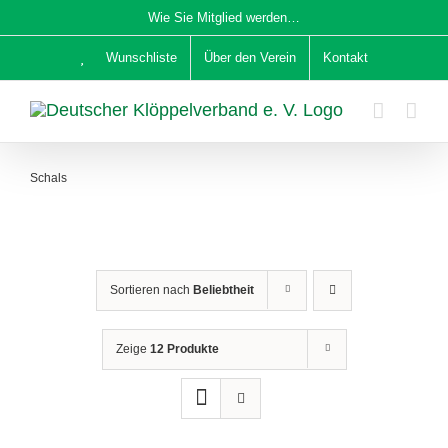
Zum
Wie Sie Mitglied werden…
Inhalt
Wunschliste
Über den Verein
Kontakt
springen
Schals
Sortieren nach
Beliebtheit
Zeige
12 Produkte