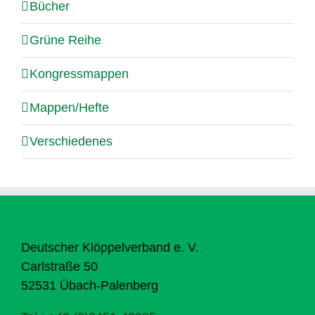
Bücher
Grüne Reihe
Kongressmappen
Mappen/Hefte
Verschiedenes
Deutscher Klöppelverband e. V.
Carlstraße 50
52531 Übach-Palenberg