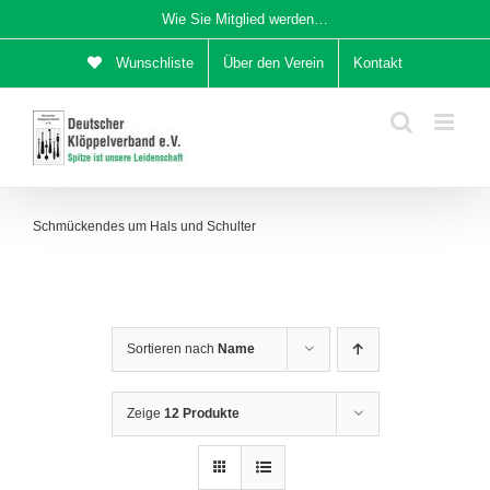
Zum
Wie Sie Mitglied werden…
Inhalt
Wunschliste
Über den Verein
Kontakt
springen
Schmückendes um Hals und Schulter
Sortieren nach
Name
Zeige
12 Produkte