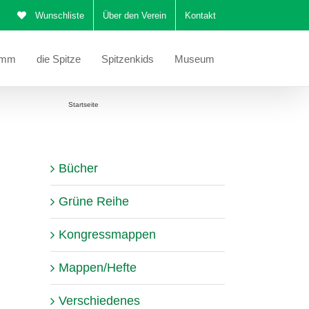
Wunschliste
Über den Verein
Kontakt
amm
die Spitze
Spitzenkids
Museum
e befinden sich hier:
Startseite
Schmückendes um Hals und Schulter
Bücher
Grüne Reihe
Kongressmappen
Mappen/Hefte
Verschiedenes