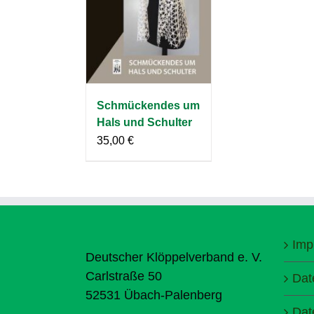
Schmückendes um
Hals und Schulter
35,00
€
Imp
Deutscher Klöppelverband e. V.
Carlstraße 50
Dat
52531 Übach-Palenberg
Dat