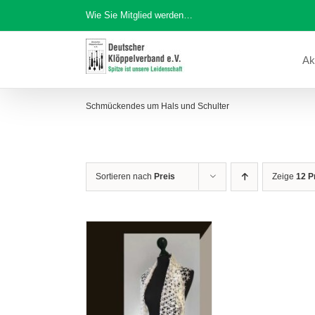
Zum
Wie Sie Mitglied werden…
Inhalt
springen
Ak
Schmückendes um Hals und Schulter
Sortieren nach
Preis
Zeige
12 P