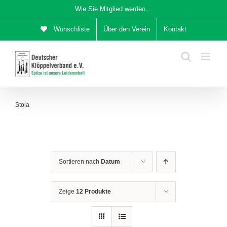
Zum
Wie Sie Mitglied werden…
Inhalt
Wunschliste
Über den Verein
Kontakt
springen
Stola
Sortieren nach
Datum
Zeige
12 Produkte