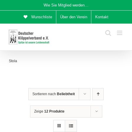
Zum
Wie Sie Mitglied werden…
Inhalt
Wunschliste
Über den Verein
Kontakt
springen
Stola
Sortieren nach
Beliebtheit
Zeige
12 Produkte