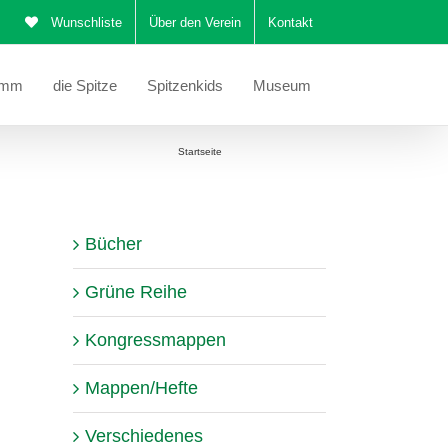
Wunschliste
Über den Verein
Kontakt
amm
die Spitze
Spitzenkids
Museum
Sie befinden sich hier:
Startseite
Valenciennes-Spitze
Bücher
Grüne Reihe
Kongressmappen
Mappen/Hefte
Verschiedenes