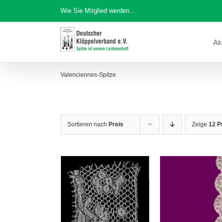
Zum
Wie Sie Mitglied werden…
Inhalt
springen
Ak
Valenciennes-Spitze
Sortieren nach
Preis
Zeige
12 P