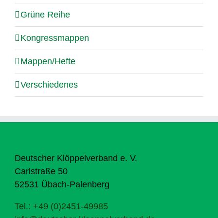
Grüne Reihe
Kongressmappen
Mappen/Hefte
Verschiedenes
Deutscher Klöppelverband e. V.
Carlstraße 50
52531 Übach-Palenberg
Tel.: +49 (0)2451-49985