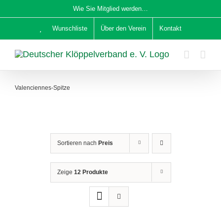
Zum
Wie Sie Mitglied werden…
Inhalt
Wunschliste
Über den Verein
Kontakt
springen
Valenciennes-Spitze
Sortieren nach
Preis
Zeige
12 Produkte