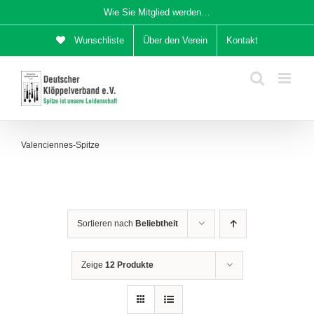
Zum
Wie Sie Mitglied werden…
Inhalt
Wunschliste
Über den Verein
Kontakt
springen
Valenciennes-Spitze
Sortieren nach
Beliebtheit
Zeige
12 Produkte