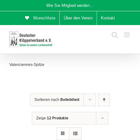
Zum
Wie Sie Mitglied werden…
Inhalt
Wunschliste
Über den Verein
Kontakt
springen
Valenciennes-Spitze
Sortieren nach
Beliebtheit
Zeige
12 Produkte