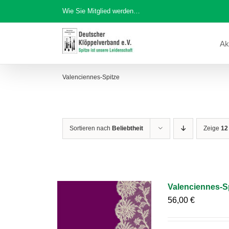
Zum
Wie Sie Mitglied werden…
Inhalt
springen
Ak
Valenciennes-Spitze
Sortieren nach
Beliebtheit
Zeige
12
Valenciennes-S
56,00
€