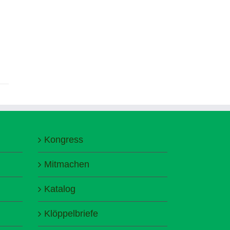
Kongress
Mitmachen
Katalog
Klöppelbriefe