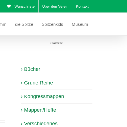
Wunschliste
Über den Verein
Kontakt
amm
die Spitze
Spitzenkids
Museum
Sie befinden sich hier:
Startseite
Valenciennes-Spitze
Bücher
Grüne Reihe
Kongressmappen
Mappen/Hefte
Verschiedenes