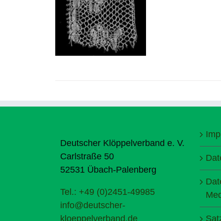
Imp
Deutscher Klöppelverband e. V.
Carlstraße 50
Dat
52531 Übach-Palenberg
Dat
Tel.: +49 (0)2451-49985
Med
info@deutscher-
kloeppelverband.de
Sat