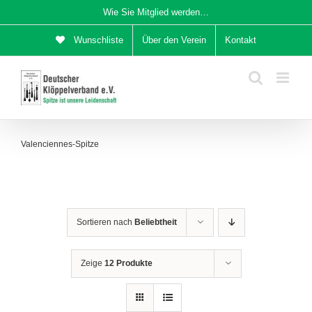
Zum
Wie Sie Mitglied werden…
Inhalt
Wunschliste
Über den Verein
Kontakt
springen
Valenciennes-Spitze
Sortieren nach
Beliebtheit
Zeige
12 Produkte