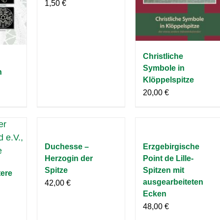
1,50
€
Christliche
Symbole in
n
Klöppelspitze
20,00
€
Duchesse –
Erzgebirgische
Herzogin der
Point de Lille-
Spitze
Spitzen mit
tere
ausgearbeiteten
42,00
€
Ecken
48,00
€