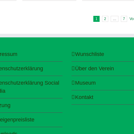
1
2
…
7
Vo
ressum
Wunschliste
enschutzerklärung
Über den Verein
enschutzerklärung Social
Museum
ia
Kontakt
zung
eigenpreisliste