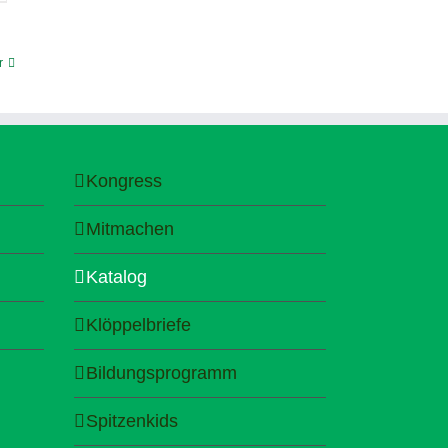
r
Kongress
Mitmachen
Katalog
Klöppelbriefe
Bildungsprogramm
Spitzenkids