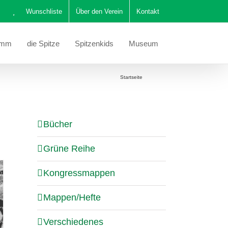
Wunschliste
Über den Verein
Kontakt
amm
die Spitze
Spitzenkids
Museum
Sie befinden sich hier:
Startseite
Katalog
Bücher
Grüne Reihe
Kongressmappen
Mappen/Hefte
Verschiedenes