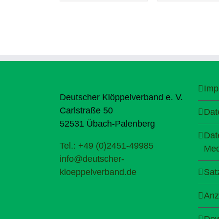
Imp
Deutscher Klöppelverband e. V.
Carlstraße 50
Dat
52531 Übach-Palenberg
Dat
Tel.: +49 (0)2451-49985
Med
info@deutscher-
kloeppelverband.de
Sat
Anz