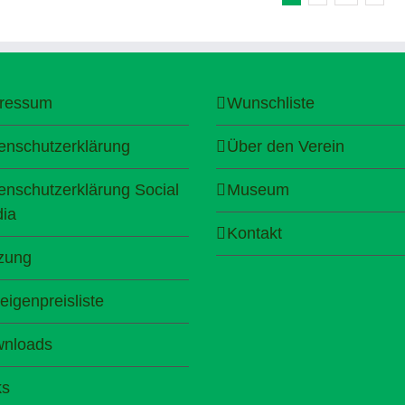
ressum
Wunschliste
enschutzerklärung
Über den Verein
enschutzerklärung Social
Museum
ia
Kontakt
zung
eigenpreisliste
nloads
ks