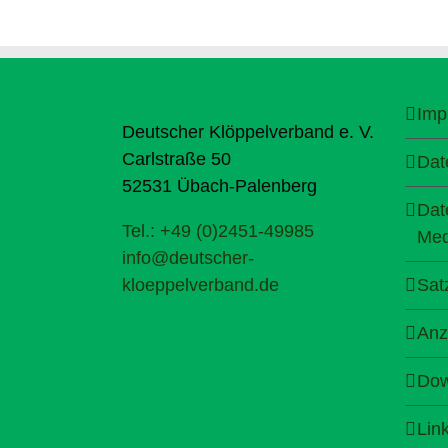
Imp
Deutscher Klöppelverband e. V.
Carlstraße 50
Dat
52531 Übach-Palenberg
Dat
Tel.: +49 (0)2451-49985
Med
info@deutscher-
kloeppelverband.de
Sat
Anz
Dow
Lin