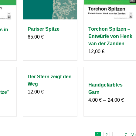
Pariser Spitze
Torchon Spitzen –
 in
Entwürfe von Henk
65,00
€
van der Zanden
12,00
€
Der Stern zeigt den
Weg
Handgefärbtes
12,00
€
tze“
Garn
–
4,00
€
24,00
€
1
2
…
7
Vo