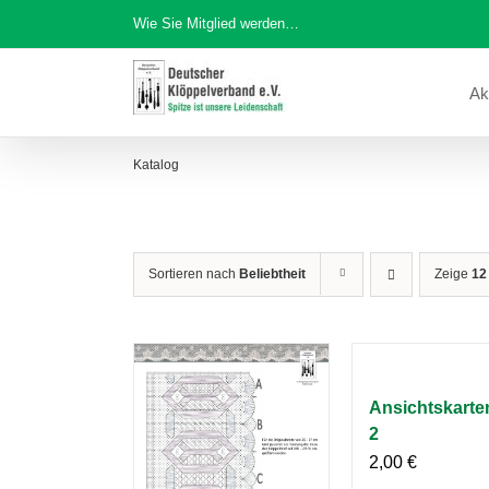
Zum
Wie Sie Mitglied werden…
Inhalt
springen
Ak
Katalog
Sortieren nach
Beliebtheit
Zeige
12
Ansichtskarten
2
2,00
€