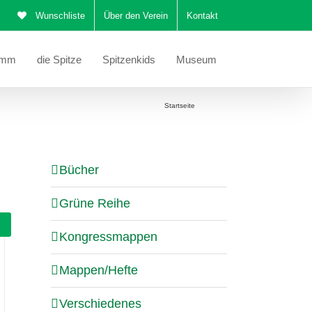
Wunschliste
Über den Verein
Kontakt
amm
die Spitze
Spitzenkids
Museum
Sie befinden sich hier:
Startseite
Katalog
Bücher
Grüne Reihe
Kongressmappen
Mappen/Hefte
Verschiedenes