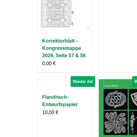
Korrekturblatt –
Kongressmappe
2026, Seite 57 & 58
0,00
€
Wieder da!
W
Flandrisch-
Entwurfspapier
10,00
€