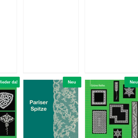
Neu
Neu
ieder da!