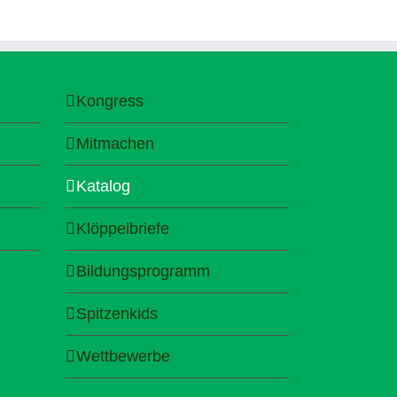
Kongress
Mitmachen
Katalog
Klöppelbriefe
Bildungsprogramm
Spitzenkids
Wettbewerbe