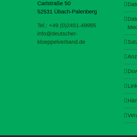
Carlstraße 50
Dat
52531 Übach-Palenberg
Dat
Tel.: +49 (0)2451-49985
Med
info@deutscher-
kloeppelverband.de
Sat
Anz
Dow
Lin
Hän
Ver