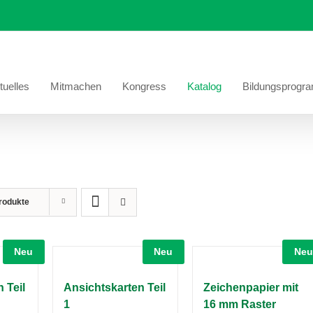
tuelles
Mitmachen
Kongress
Katalog
Bildungsprogr
rodukte
Neu
Neu
Neu
 Teil
Ansichtskarten Teil
Zeichenpapier mit
1
16 mm Raster