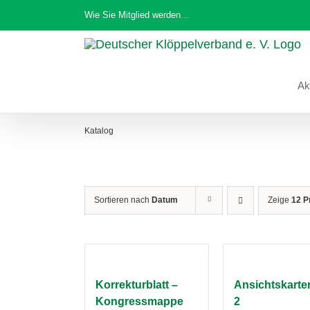
Zum
Wie Sie Mitglied werden…
Inhalt
springen
Ak
Katalog
Sortieren nach
Datum
Zeige
12 P
Korrekturblatt –
Ansichtskarten
Kongressmappe
2