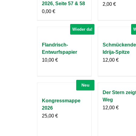
2026, Seite 57 & 58
2,00
€
0,00
€
Wieder da!
W
Flandrisch-
Schmückendes
Entwurfspapier
Idrija-Spitze
10,00
€
12,00
€
Neu
Der Stern zeig
Weg
Kongressmappe
12,00
€
2026
25,00
€