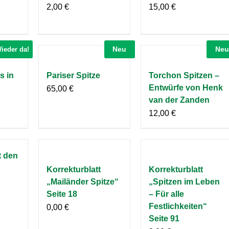
2,00
€
15,00
€
Neu
Neu
ieder da!
 in
Pariser Spitze
Torchon Spitzen –
Entwürfe von Henk
65,00
€
van der Zanden
12,00
€
t den
Korrekturblatt
Korrekturblatt
„Mailänder Spitze“
„Spitzen im Leben
Seite 18
– Für alle
Festlichkeiten“
0,00
€
Seite 91