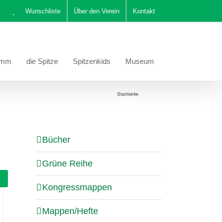
Wunschliste
Über den Verein
Kontakt
amm
die Spitze
Spitzenkids
Museum
Sie befinden sich hier:
Startseite
Katalog
Bücher
Grüne Reihe
Kongressmappen
Mappen/Hefte