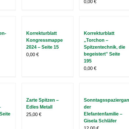
0,00
€
en-
Korrekturblatt
Korrekturblatt
Kongressmappe
„Torchon –
2024 – Seite 15
Spitzentechnik, die
begeistert“ Seite
0,00
€
195
0,00
€
Zarte Spitzen –
Sonntagsspazierga
–
Edles Metall
der
Seite
Elefantenfamilie –
25,00
€
Gisela Schläfer
12,00
€