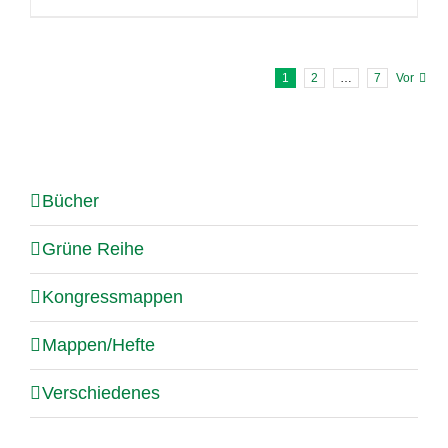
1
2
…
7
Vor
Bücher
Grüne Reihe
Kongressmappen
Mappen/Hefte
Verschiedenes