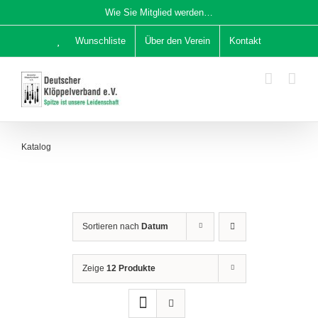
Zum
Wie Sie Mitglied werden…
Inhalt
Wunschliste
Über den Verein
Kontakt
springen
Katalog
Sortieren nach
Datum
Zeige
12 Produkte