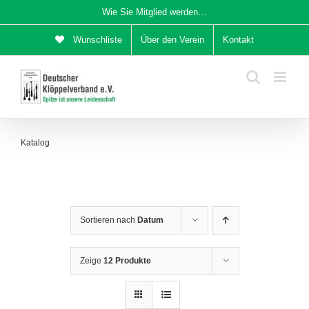
Zum
Wie Sie Mitglied werden…
Inhalt
Wunschliste
Über den Verein
Kontakt
springen
Katalog
Sortieren nach
Datum
Zeige
12 Produkte