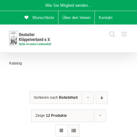
Zum
Wie Sie Mitglied werden…
Inhalt
Wunschliste
Über den Verein
Kontakt
springen
Katalog
Sortieren nach
Beliebtheit
Zeige
12 Produkte