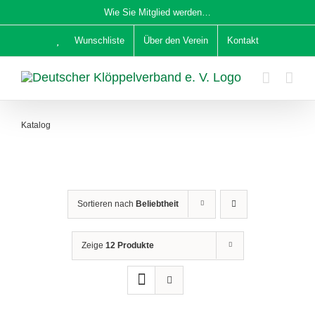
Zum
Wie Sie Mitglied werden…
Inhalt
Wunschliste
Über den Verein
Kontakt
springen
Katalog
Sortieren nach
Beliebtheit
Zeige
12 Produkte