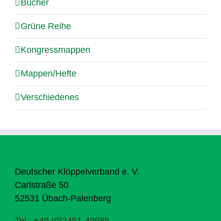
Bücher
Grüne Reihe
Kongressmappen
Mappen/Hefte
Verschiedenes
Deutscher Klöppelverband e. V.
Carlstraße 50
52531 Übach-Palenberg
Tel.: +49 (0)2451-49985