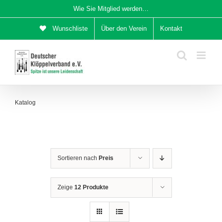
Zum
Wie Sie Mitglied werden…
Inhalt
Wunschliste
Über den Verein
Kontakt
springen
Katalog
Sortieren nach
Preis
Zeige
12 Produkte