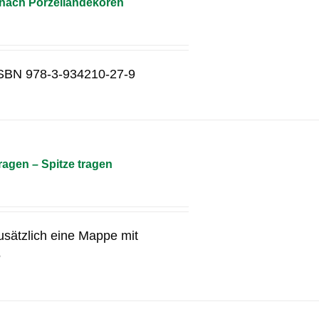
 nach Porzellandekoren
g ISBN 978-3-934210-27-9
agen – Spitze tragen
usätzlich eine Mappe mit
5