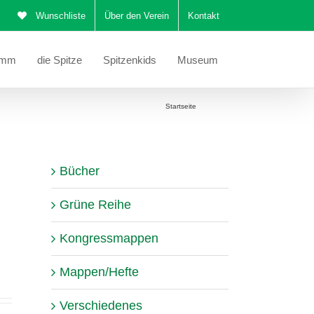
Wunschliste
Über den Verein
Kontakt
amm
die Spitze
Spitzenkids
Museum
Sie befinden sich hier:
Startseite
Katalog
Bücher
Grüne Reihe
Kongressmappen
Mappen/Hefte
Verschiedenes