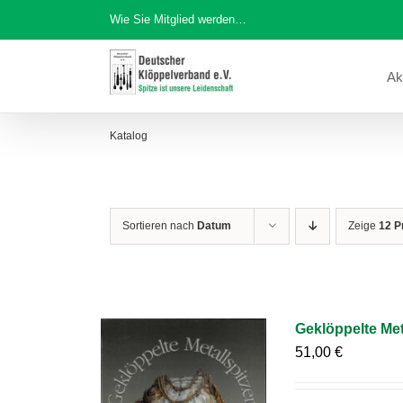
Zum
Wie Sie Mitglied werden…
Inhalt
springen
Ak
Katalog
Sortieren nach
Datum
Zeige
12 P
Geklöppelte Met
51,00
€