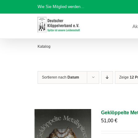
Zum
Wie Sie Mitglied werden…
Inhalt
springen
Ak
Katalog
Sortieren nach
Datum
Zeige
12 P
Geklöppelte Met
51,00
€