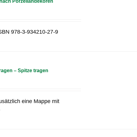
 nach Porzellandekoren
g ISBN 978-3-934210-27-9
agen – Spitze tragen
usätzlich eine Mappe mit
5