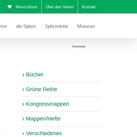
Wunschliste
Über den Verein
Kontakt
amm
die Spitze
Spitzenkids
Museum
Sie befinden sich hier:
Startseite
Katalog
Bücher
Grüne Reihe
Kongressmappen
Mappen/Hefte
Verschiedenes