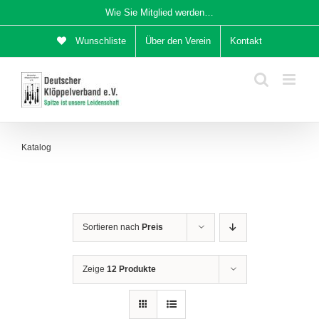
Zum
Wie Sie Mitglied werden…
Inhalt
Wunschliste
Über den Verein
Kontakt
springen
Katalog
Sortieren nach
Preis
Zeige
12 Produkte