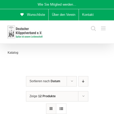
Zum
Wie Sie Mitglied werden…
Inhalt
Wunschliste
Über den Verein
Kontakt
springen
Katalog
Sortieren nach
Datum
Zeige
12 Produkte