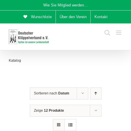
Zum
Wie Sie Mitglied werden…
Inhalt
Wunschliste
Über den Verein
Kontakt
springen
Katalog
Sortieren nach
Datum
Zeige
12 Produkte