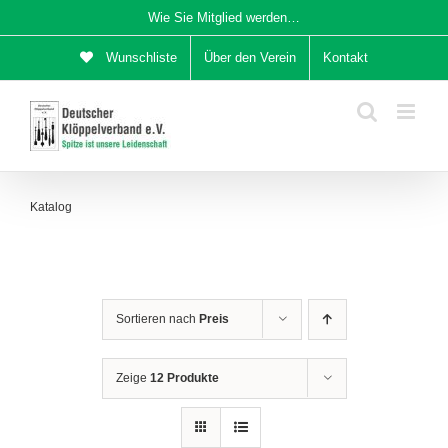
Zum
Wie Sie Mitglied werden…
Inhalt
Wunschliste
Über den Verein
Kontakt
springen
Katalog
Sortieren nach
Preis
Zeige
12 Produkte