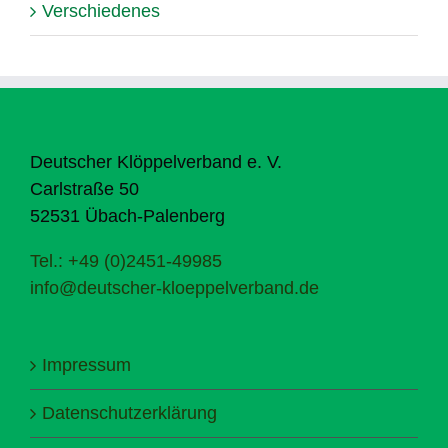
Verschiedenes
Deutscher Klöppelverband e. V.
Carlstraße 50
52531 Übach-Palenberg
Tel.: +49 (0)2451-49985
info@deutscher-kloeppelverband.de
Impressum
Datenschutzerklärung