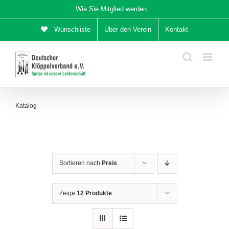
Zum
Wie Sie Mitglied werden…
Inhalt
Wunschliste
Über den Verein
Kontakt
springen
Katalog
Sortieren nach
Preis
Zeige
12 Produkte