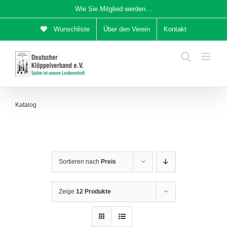
Zum
Wie Sie Mitglied werden…
Inhalt
Wunschliste
Über den Verein
Kontakt
springen
Katalog
Sortieren nach
Preis
Zeige
12 Produkte