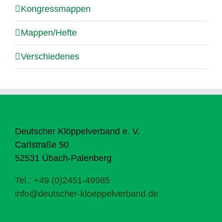
Kongressmappen
Mappen/Hefte
Verschiedenes
Deutscher Klöppelverband e. V.
Carlstraße 50
52531 Übach-Palenberg
Tel.: +49 (0)2451-49985
info@deutscher-kloeppelverband.de