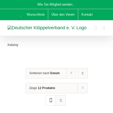
Zum
Wie Sie Mitglied werden…
Inhalt
Wunschliste
Über den Verein
Kontakt
springen
Katalog
Sortieren nach
Datum
Zeige
12 Produkte