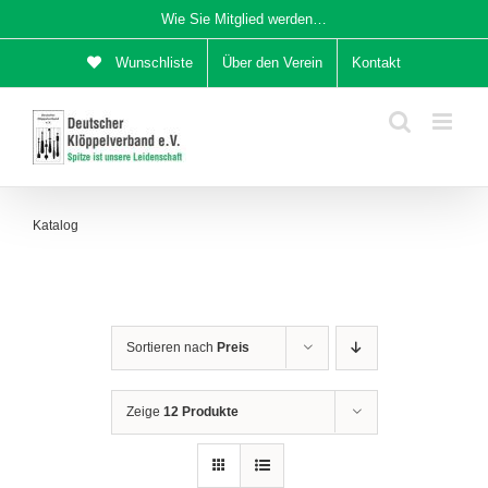
Zum
Wie Sie Mitglied werden…
Inhalt
Wunschliste
Über den Verein
Kontakt
springen
Katalog
Sortieren nach
Preis
Zeige
12 Produkte