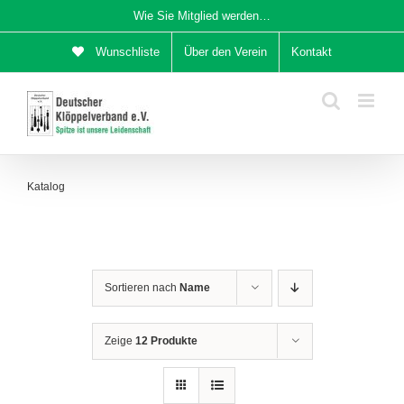
Zum
Wie Sie Mitglied werden…
Inhalt
Wunschliste
Über den Verein
Kontakt
springen
Katalog
Sortieren nach
Name
Zeige
12 Produkte