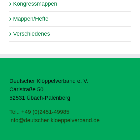
Kongressmappen
Mappen/Hefte
Verschiedenes
Deutscher Klöppelverband e. V.
Carlstraße 50
52531 Übach-Palenberg
Tel.: +49 (0)2451-49985
info@deutscher-kloeppelverband.de