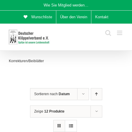
Zum
Wie Sie Mitglied werden…
Inhalt
Wunschliste
Über den Verein
Kontakt
springen
Korrekturen/Beiblätter
Sortieren nach
Datum
Zeige
12 Produkte