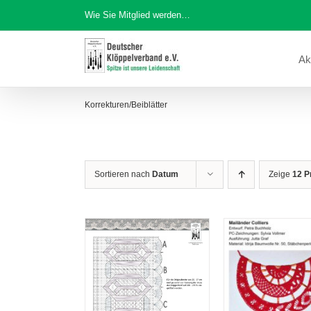
Zum
Wie Sie Mitglied werden…
Inhalt
springen
Ak
Korrekturen/Beiblätter
Sortieren nach
Datum
Zeige
12 P