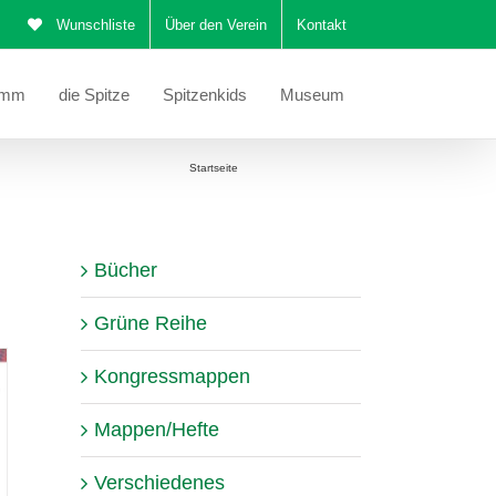
Wunschliste
Über den Verein
Kontakt
amm
die Spitze
Spitzenkids
Museum
Sie befinden sich hier:
Startseite
Korrekturen/Beiblätter
Bücher
Grüne Reihe
Kongressmappen
Mappen/Hefte
Verschiedenes