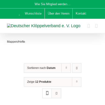
Zum
Wie Sie Mitglied werden…
Inhalt
Wunschliste
Über den Verein
Kontakt
springen
Mappen/Hefte
Sortieren nach
Datum
Zeige
12 Produkte