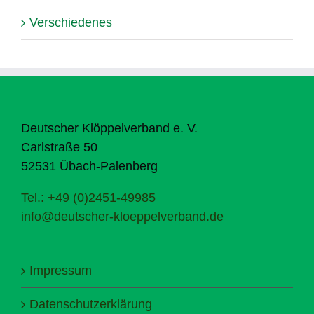
Verschiedenes
Deutscher Klöppelverband e. V.
Carlstraße 50
52531 Übach-Palenberg
Tel.: +49 (0)2451-49985
info@deutscher-kloeppelverband.de
Impressum
Datenschutzerklärung