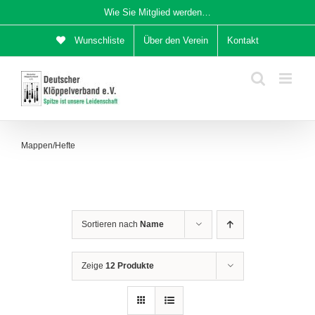
Zum
Wie Sie Mitglied werden…
Inhalt
Wunschliste
Über den Verein
Kontakt
springen
Mappen/Hefte
Sortieren nach
Name
Zeige
12 Produkte