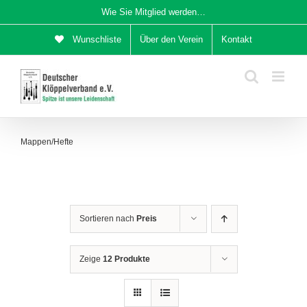
Zum
Wie Sie Mitglied werden…
Inhalt
Wunschliste
Über den Verein
Kontakt
springen
Mappen/Hefte
Sortieren nach
Preis
Zeige
12 Produkte