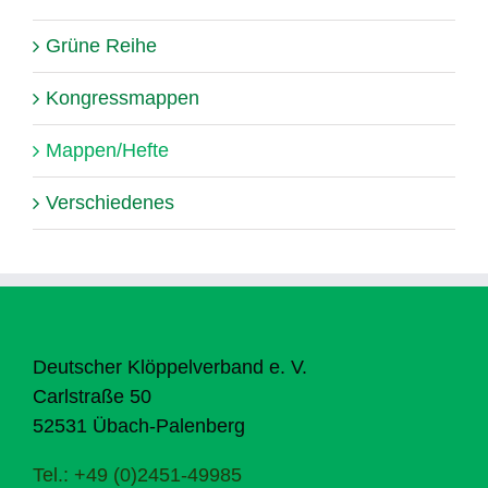
Grüne Reihe
Kongressmappen
Mappen/Hefte
Verschiedenes
Deutscher Klöppelverband e. V.
Carlstraße 50
52531 Übach-Palenberg
Tel.: +49 (0)2451-49985