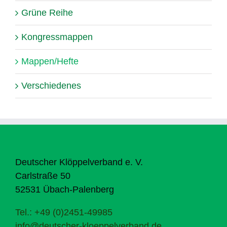
Grüne Reihe
Kongressmappen
Mappen/Hefte
Verschiedenes
Deutscher Klöppelverband e. V.
Carlstraße 50
52531 Übach-Palenberg
Tel.: +49 (0)2451-49985
info@deutscher-kloeppelverband.de