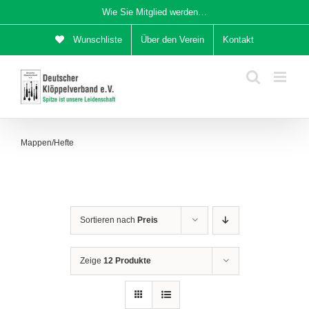
Zum
Wie Sie Mitglied werden…
Inhalt
Wunschliste
Über den Verein
Kontakt
springen
Mappen/Hefte
Sortieren nach
Preis
Zeige
12 Produkte