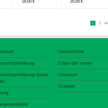
18,00
€
20,00
€
1
2
Vo
ressum
Wunschliste
enschutzerklärung
Über den Verein
enschutzerklärung Social
Museum
ia
Kontakt
zung
eigenpreisliste