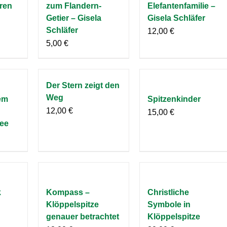
ren
zum Flandern-
Elefantenfamilie –
Getier – Gisela
Gisela Schläfer
Schläfer
12,00
€
5,00
€
Der Stern zeigt den
Weg
em
Spitzenkinder
12,00
€
15,00
€
ee
k
Kompass –
Christliche
Klöppelspitze
Symbole in
genauer betrachtet
Klöppelspitze