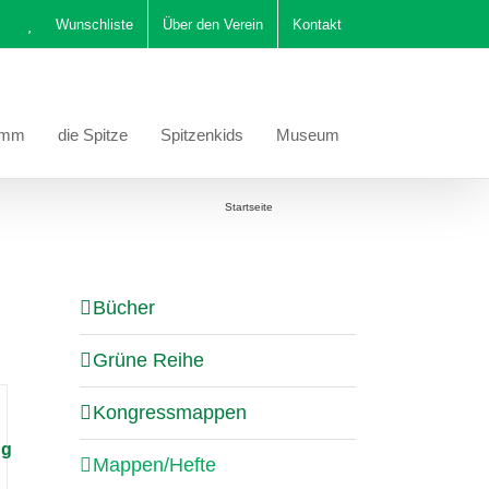
Wunschliste
Über den Verein
Kontakt
amm
die Spitze
Spitzenkids
Museum
Sie befinden sich hier:
Startseite
Mappen/Hefte
Bücher
Grüne Reihe
Kongressmappen
ng
Mappen/Hefte