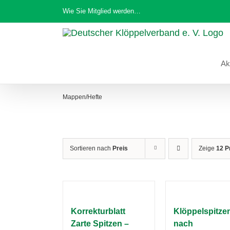
Zum
Wie Sie Mitglied werden…
Inhalt
springen
Ak
Mappen/Hefte
Sortieren nach
Preis
Zeige
12 P
Korrekturblatt
Klöppelspitze
Zarte Spitzen –
nach