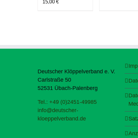
15,00
€
Imp
Deutscher Klöppelverband e. V.
Carlstraße 50
Dat
52531 Übach-Palenberg
Dat
Tel.: +49 (0)2451-49985
Med
info@deutscher-
kloeppelverband.de
Sat
Anz