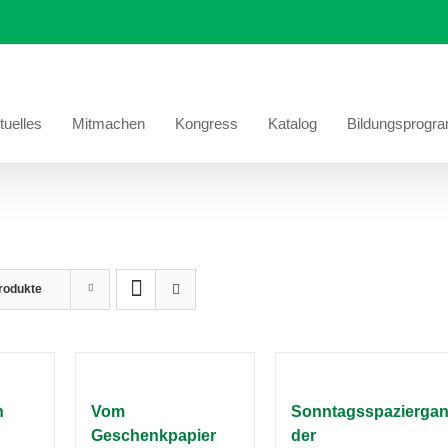
tuelles
Mitmachen
Kongress
Katalog
Bildungsprogr
rodukte
n
Vom
Sonntagsspazierga
Geschenkpapier
der