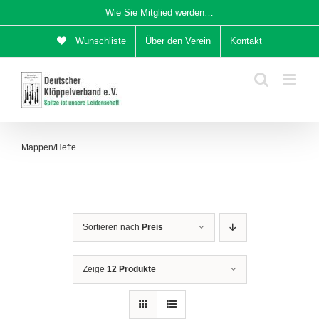
Zum
Wie Sie Mitglied werden…
Inhalt
Wunschliste
Über den Verein
Kontakt
springen
Mappen/Hefte
Sortieren nach
Preis
Zeige
12 Produkte