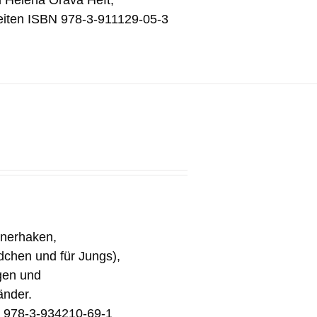
d Helena Orava Heft,
eiten ISBN 978-3-911129-05-3
inerhaken,
ädchen und für Jungs),
gen und
änder.
N 978-3-934210-69-1