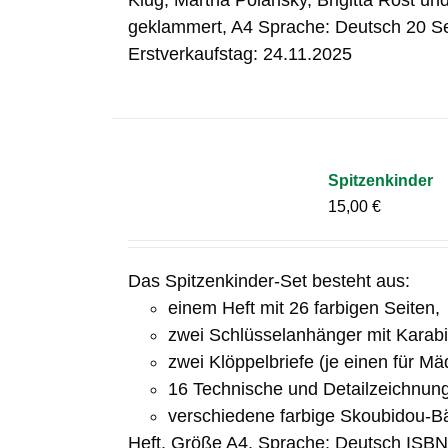
Klug, Martha Polansky, Brigitta Rost un
geklammert, A4 Sprache: Deutsch 20 S
Erstverkaufstag: 24.11.2025
Spitzenkinder
15,00
€
Das Spitzenkinder-Set besteht aus:
einem Heft mit 26 farbigen Seiten,
zwei Schlüsselanhänger mit Karab
zwei Klöppelbriefe (je einen für M
16 Technische und Detailzeichnun
verschiedene farbige Skoubidou-B
Heft, Größe A4, Sprache: Deutsch ISB