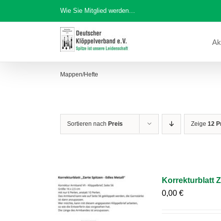
Zum
Wie Sie Mitglied werden…
Inhalt
springen
Ak
Mappen/Hefte
Sortieren nach
Preis
Zeige
12 P
Korrekturblatt Z
0,00
€