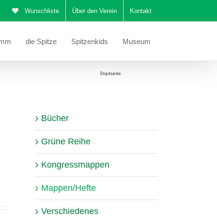
Wunschliste
Über den Verein
Kontakt
amm
die Spitze
Spitzenkids
Museum
Sie befinden sich hier:
Startseite
Mappen/Hefte
Bücher
Grüne Reihe
Kongressmappen
Mappen/Hefte
Verschiedenes