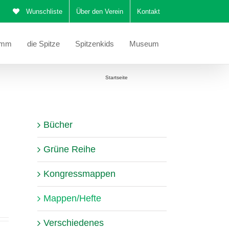
Wunschliste
Über den Verein
Kontakt
amm
die Spitze
Spitzenkids
Museum
Sie befinden sich hier:
Startseite
Mappen/Hefte
Bücher
Grüne Reihe
Kongressmappen
Mappen/Hefte
Verschiedenes