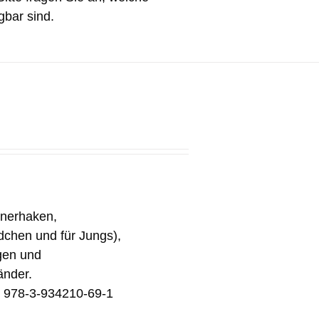
gbar sind.
inerhaken,
ädchen und für Jungs),
gen und
änder.
N 978-3-934210-69-1