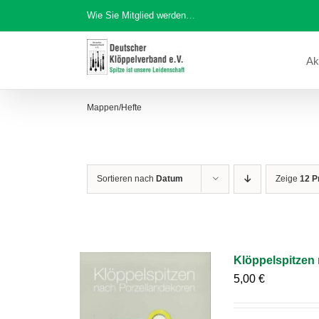
Zum
Wie Sie Mitglied werden…
Inhalt
springen
Ak
Mappen/Hefte
Sortieren nach
Datum
Zeige
12 P
Klöppelspitzen
5,00
€