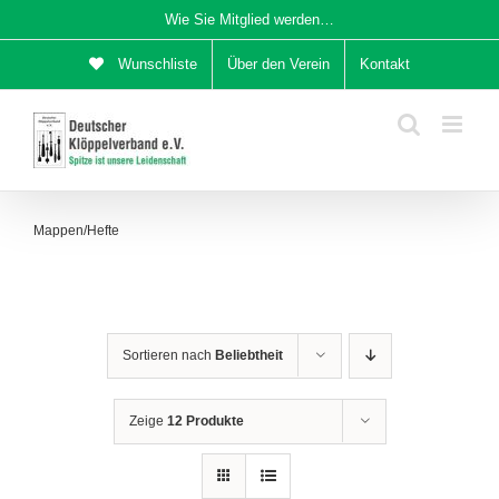
Zum
Wie Sie Mitglied werden…
Inhalt
Wunschliste
Über den Verein
Kontakt
springen
Mappen/Hefte
Sortieren nach
Beliebtheit
Zeige
12 Produkte