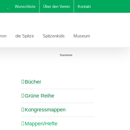
Wunschliste
Über den Verein
Kontakt
amm
die Spitze
Spitzenkids
Museum
Sie befinden sich hier:
Startseite
Mappen/Hefte
Bücher
Grüne Reihe
Kongressmappen
Mappen/Hefte