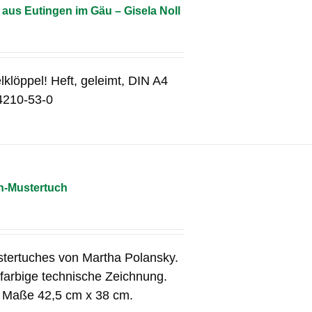
aus Eutingen im Gäu – Gisela Noll
lklöppel! Heft, geleimt, DIN A4
4210-53-0
n-Mustertuch
tertuches von Martha Polansky.
 farbige technische Zeichnung.
e Maße 42,5 cm x 38 cm.