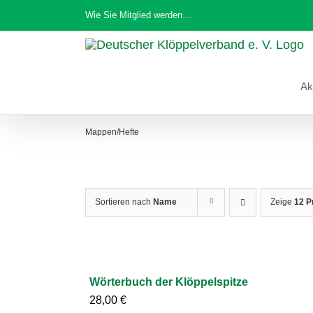
Zum
Wie Sie Mitglied werden…
Inhalt
springen
Ak
Mappen/Hefte
Sortieren nach
Name
Zeige
12 P
Wörterbuch der Klöppelspitze
28,00
€