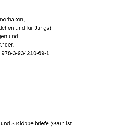
inerhaken,
ädchen und für Jungs),
gen und
änder.
N 978-3-934210-69-1
und 3 Klöppelbriefe (Garn ist