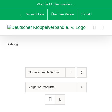
Zum
Wie Sie Mitglied werden…
Inhalt
Wunschliste
Über den Verein
Kontakt
springen
Katalog
Sortieren nach
Datum
Zeige
12 Produkte