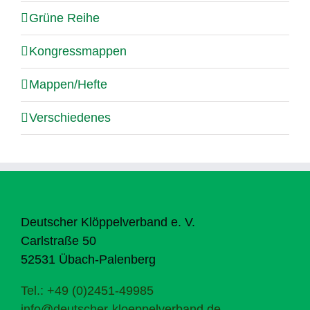
Grüne Reihe
Kongressmappen
Mappen/Hefte
Verschiedenes
Deutscher Klöppelverband e. V.
Carlstraße 50
52531 Übach-Palenberg
Tel.: +49 (0)2451-49985
info@deutscher-kloeppelverband.de