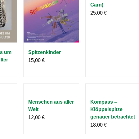
Garn)
25,00
€
s um
Spitzenkinder
lter
15,00
€
Menschen aus aller
Kompass –
Welt
Klöppelspitze
genauer betrachtet
12,00
€
18,00
€