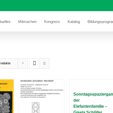
tuelles
Mitmachen
Kongress
Katalog
Bildungsprogr
rodukte
Sonntagsspazierga
der
Elefantenfamilie –
Gisela Schläfer