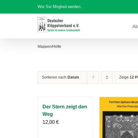
Zum
Wie Sie Mitglied werden…
Inhalt
springen
Ak
Mappen/Hefte
Sortieren nach
Datum
Zeige
12 P
Der Stern zeigt den
Weg
12,00
€