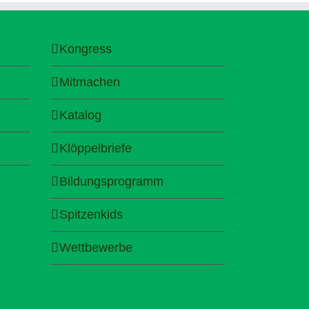
Kongress
Mitmachen
Katalog
Klöppelbriefe
Bildungsprogramm
Spitzenkids
Wettbewerbe