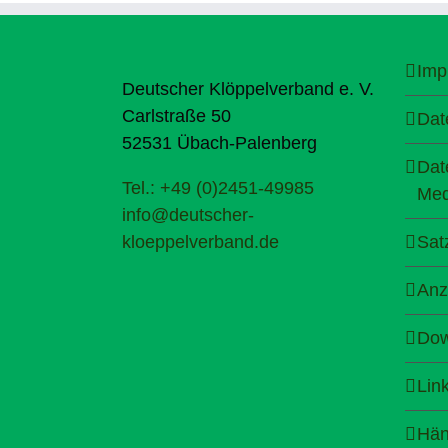
Imp
Deutscher Klöppelverband e. V.
Carlstraße 50
Dat
52531 Übach-Palenberg
Dat
Tel.: +49 (0)2451-49985
Med
info@deutscher-
kloeppelverband.de
Sat
Anz
Dow
Lin
Hän