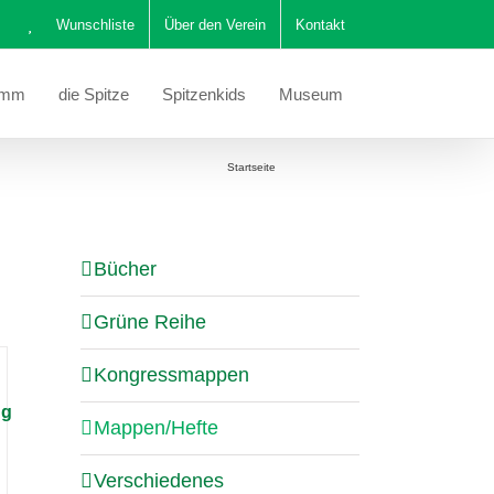
Wunschliste
Über den Verein
Kontakt
amm
die Spitze
Spitzenkids
Museum
Sie befinden sich hier:
Startseite
Mappen/Hefte
Bücher
Grüne Reihe
Kongressmappen
ng
Mappen/Hefte
Verschiedenes