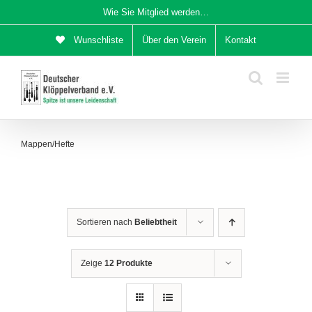
Zum
Wie Sie Mitglied werden…
Inhalt
Wunschliste
Über den Verein
Kontakt
springen
Mappen/Hefte
Sortieren nach
Beliebtheit
Zeige
12 Produkte