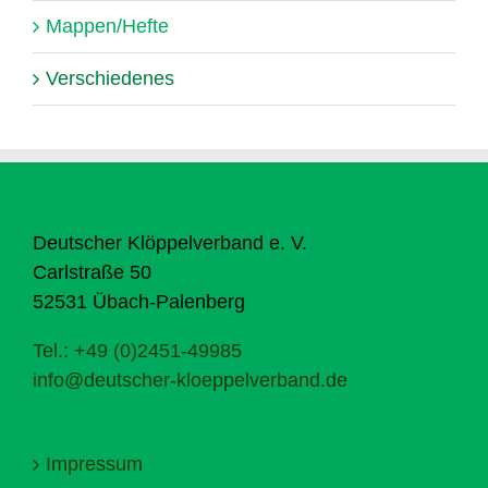
Mappen/Hefte
Verschiedenes
Deutscher Klöppelverband e. V.
Carlstraße 50
52531 Übach-Palenberg
Tel.: +49 (0)2451-49985
info@deutscher-kloeppelverband.de
Impressum